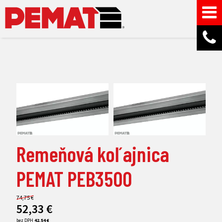
Remeňová koľajnica
PEMAT PEB3500
74,75 €
52,33
€
bez DPH
42,54 €