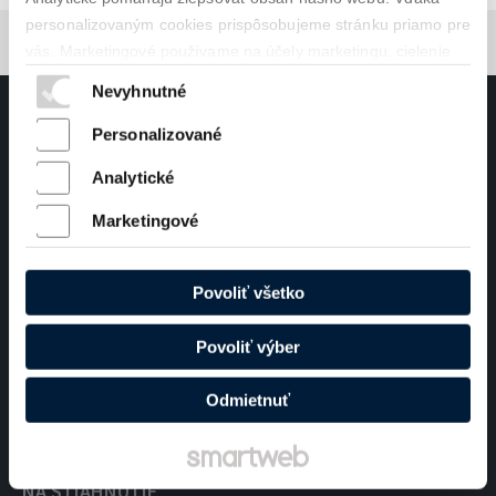
personalizovaným cookies prispôsobujeme stránku priamo pre
vás. Marketingové používame na účely marketingu, cielenie
reklám a personalizáciu reklám. Váš súhlas je pre nás
Nevyhnutné
dôležitý, aby sme vám vedeli ponúknuť čo najlepší obsah.
Personalizované
Viac informácií o tom, ako Google používa vaše údaje, nájdete na
Ochrana súkromia a Zmluvné podmienky
Analytické
Ochrana osobných údajov a cookies
Marketingové
PEMAT
Povoliť všetko
O spoločnosti
Videli ste nás
Povoliť výber
Propagačné videá
Odmietnuť
Novinky
NA STIAHNUTIE